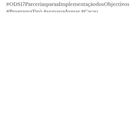
#ODS17ParceriasparaaImplementaçãodosObjectivos
#ProgramaTatô #semanadomar #Cacau
#OceanosdePlástico #CraigLeeson #TanyaStreeter
9.1.2019