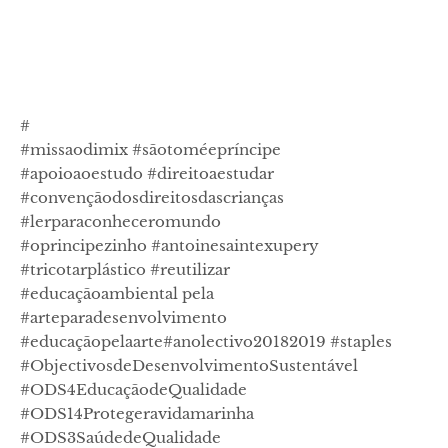
#
#missaodimix #sãotoméepríncipe
#apoioaoestudo #direitoaestudar
#convençãodosdireitosdascrianças
#lerparaconheceromundo
#oprincipezinho #antoinesaintexupery
#tricotarplástico #reutilizar
#educaçãoambiental pela
#arteparadesenvolvimento
#educaçãopelaarte#anolectivo20182019 #staples
#ObjectivosdeDesenvolvimentoSustentável
#ODS4EducaçãodeQualidade
#ODS14Protegeravidamarinha
#ODS3SaúdedeQualidade