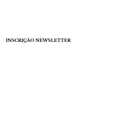
INSCRIÇÃO NEWSLETTER
Formulário submetido com sucesso!
Nome Completo *
Email *